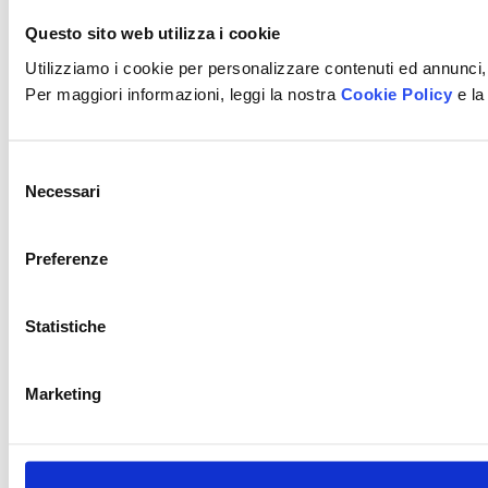
Questo sito web utilizza i cookie
Unternehmenswebsite
Utilizziamo i cookie per personalizzare contenuti ed annunci, 
Per maggiori informazioni, leggi la nostra
Cookie Policy
e la
Selezione
Nation
Necessari
del
consenso
Preferenze
Datenschutz
Mit dem Absenden dieses Formulars erkläre ich, dass
Statistiche
ich die
Datenschutzerklärung
der Cermag S.p.A. gelesen
und verstanden habe und stimme der Verarbeitung
meiner personenbezogenen Daten zu
Marketing
Laden Sie unseren Katalog herunter